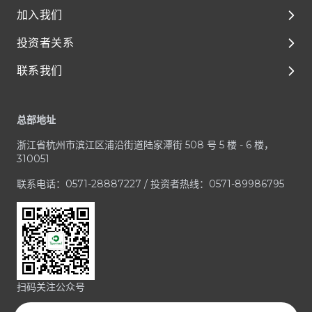
加入我们
环境、社会及管治（ESG）
解决方案
投资者关系
媒体与资源
临床前开发
泰格人的故事
联系我们
临床开发
人才成长与发展
公司治理
Footer
一体化平台与服务
享受在泰格的每一天
财务报告和演示材料
客户服务中心
总部地址
治疗领域
加入泰格医药
公司公告
业务咨询 / RFP
浙江省杭州市滨江区浦沿街道陆家潭街 508 号 5 楼 - 6 楼，
招股文件
媒体与投资者咨询
310051
投资者联系方式
合规疑虑
联系电话：0571-28887227 / 投资者热线：0571-89986795
扫码关注公众号