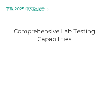
下载 2025 中文版报告
Comprehensive Lab Testing
Capabilities
Routine Testing
Blood Analysis
Urinalysis
Biochemical/Immune
Biological Analysis
Small molecules (LC/MS-MS, ICP-MS)
Macromolecules (MSD, ELISA, ELISPOT, ELLA,