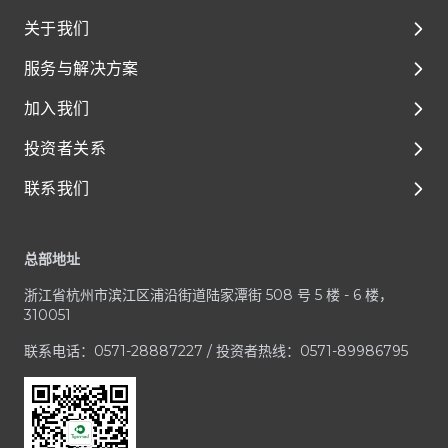
关于我们
服务与解决方案
关于我们
加入我们
环境、社会及管治（ESG）
解决方案
投资者关系
媒体与资源
临床前开发
泰格人的故事
联系我们
临床开发
人才成长与发展
公司治理
Footer
一体化平台与服务
享受在泰格的每一天
财务报告和演示材料
客户服务中心
总部地址
治疗领域
加入泰格医药
公司公告
业务咨询 / RFP
浙江省杭州市滨江区浦沿街道陆家潭街 508 号 5 楼 - 6 楼，
招股文件
媒体与投资者咨询
310051
投资者联系方式
合规疑虑
联系电话：0571-28887227 / 投资者热线：0571-89986795