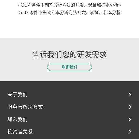
・GLP 条件下制剂分析方法的开发、验证和样本分析
・
GLP 条件下生物样本分析方法开发、验证、样本分析
告诉我们您的研发需求
联系我们
关于我们
服务与解决方案
关于我们
加入我们
环境、社会及管治（ESG）
解决方案
投资者关系
媒体与资源
临床前开发
泰格人的故事