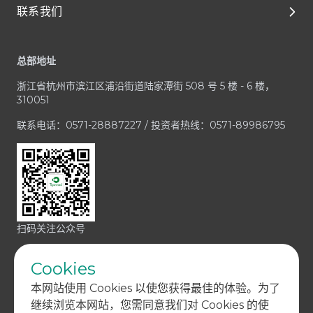
联系我们
临床开发
人才成长与发展
公司治理
Footer
一体化平台与服务
享受在泰格的每一天
财务报告和演示材料
客户服务中心
总部地址
治疗领域
加入泰格医药
公司公告
业务咨询 / RFP
浙江省杭州市滨江区浦沿街道陆家潭街 508 号 5 楼 - 6 楼，
招股文件
媒体与投资者咨询
310051
投资者联系方式
合规疑虑
联系电话：0571-28887227 / 投资者热线：0571-89986795
扫码关注公众号
Cookies
本网站使用 Cookies 以使您获得最佳的体验。为了
继续浏览本网站，您需同意我们对 Cookies 的使