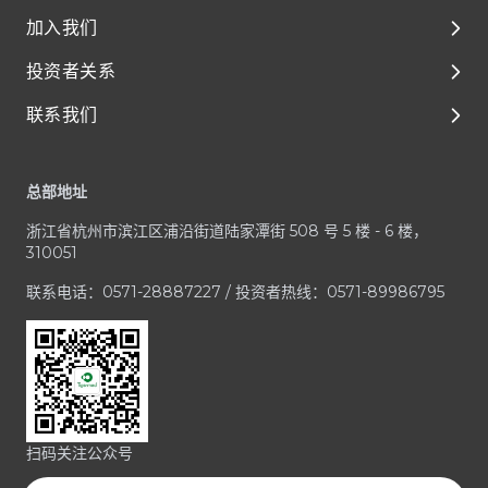
加入我们
环境、社会及管治（ESG）
解决方案
投资者关系
媒体与资源
临床前开发
泰格人的故事
联系我们
临床开发
人才成长与发展
公司治理
Footer
一体化平台与服务
享受在泰格的每一天
财务报告和演示材料
客户服务中心
总部地址
治疗领域
加入泰格医药
公司公告
业务咨询 / RFP
浙江省杭州市滨江区浦沿街道陆家潭街 508 号 5 楼 - 6 楼，
招股文件
媒体与投资者咨询
310051
投资者联系方式
合规疑虑
联系电话：0571-28887227 / 投资者热线：0571-89986795
扫码关注公众号