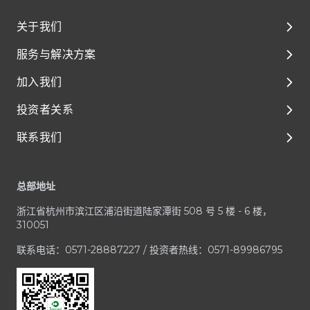
关于我们
服务与解决方案
关于我们
加入我们
环境、社会及管治（ESG）
解决方案
投资者关系
媒体与资源
临床前开发
泰格人的故事
联系我们
临床开发
人才成长与发展
公司治理
Footer
一体化平台与服务
享受在泰格的每一天
财务报告和演示材料
客户服务中心
总部地址
治疗领域
加入泰格医药
公司公告
业务咨询 / RFP
浙江省杭州市滨江区浦沿街道陆家潭街 508 号 5 楼 - 6 楼，
招股文件
媒体与投资者咨询
310051
投资者联系方式
合规疑虑
联系电话：0571-28887227 / 投资者热线：0571-89986795