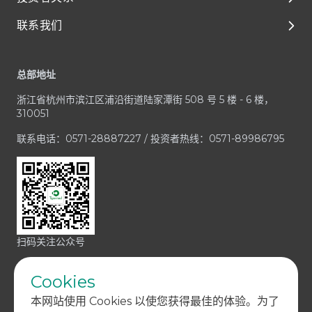
联系我们
临床开发
人才成长与发展
公司治理
Footer
一体化平台与服务
享受在泰格的每一天
财务报告和演示材料
客户服务中心
总部地址
治疗领域
加入泰格医药
公司公告
业务咨询 / RFP
浙江省杭州市滨江区浦沿街道陆家潭街 508 号 5 楼 - 6 楼，
招股文件
媒体与投资者咨询
310051
投资者联系方式
合规疑虑
联系电话：0571-28887227 / 投资者热线：0571-89986795
扫码关注公众号
Cookies
本网站使用 Cookies 以使您获得最佳的体验。为了