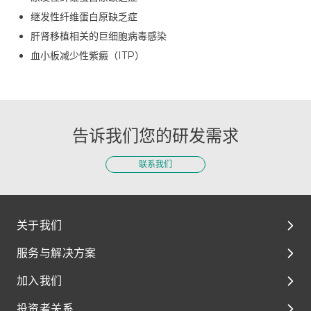
继发性纤维蛋白原缺乏症
肝肾移植相关的巨细胞病毒感染
血小板减少性紫癜（ITP）
告诉我们您的研发需求
联系我们
关于我们
服务与解决方案
关于我们
加入我们
环境、社会及管治（ESG）
解决方案
投资者关系
媒体与资源
临床前开发
泰格人的故事