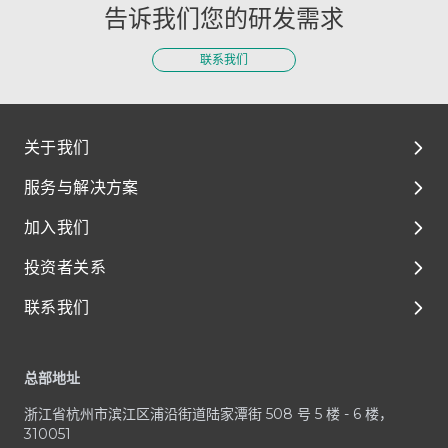
告诉我们您的研发需求
联系我们
关于我们
服务与解决方案
关于我们
加入我们
环境、社会及管治（ESG）
解决方案
投资者关系
媒体与资源
临床前开发
泰格人的故事
联系我们
临床开发
人才成长与发展
公司治理
Footer
一体化平台与服务
享受在泰格的每一天
财务报告和演示材料
客户服务中心
总部地址
治疗领域
加入泰格医药
公司公告
业务咨询 / RFP
浙江省杭州市滨江区浦沿街道陆家潭街 508 号 5 楼 - 6 楼，
招股文件
媒体与投资者咨询
310051