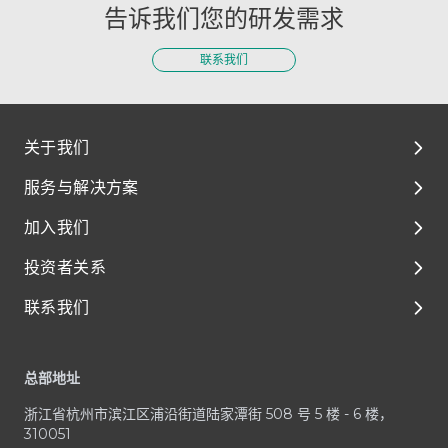
告诉我们您的研发需求
联系我们
关于我们
服务与解决方案
关于我们
加入我们
环境、社会及管治（ESG）
解决方案
投资者关系
媒体与资源
临床前开发
泰格人的故事
联系我们
临床开发
人才成长与发展
公司治理
Footer
一体化平台与服务
享受在泰格的每一天
财务报告和演示材料
客户服务中心
总部地址
治疗领域
加入泰格医药
公司公告
业务咨询 / RFP
浙江省杭州市滨江区浦沿街道陆家潭街 508 号 5 楼 - 6 楼，
招股文件
媒体与投资者咨询
310051